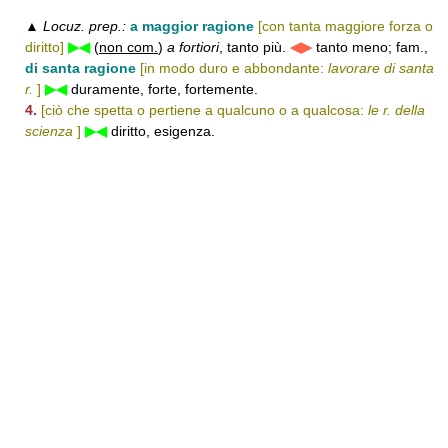
▲
Locuz. prep.:
a maggior ragione
[con tanta maggiore forza o
diritto]
▶◀
(
non com.
)
a fortiori
, tanto più.
◀▶
tanto meno; fam.,
di santa ragione
[in modo duro e abbondante:
lavorare di santa
r.
]
▶◀
duramente, forte, fortemente.
4.
[ciò che spetta o pertiene a qualcuno o a qualcosa:
le r. della
scienza
]
▶◀
diritto, esigenza.