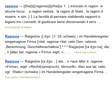
ragione
— {{hw}}{{ragione}}{{/hw}}s. f. ( troncato in ragion in
alcune locuz. : a ragion veduta ; la ragion di Stato ; la ragion d
essere e sim. ) 1 La facoltà di pensare stabilendo rapporti e
legami tra i concetti, di giudicare bene discernendo il vero …
Enciclopedia di italiano
Ragione
— Ra|gio|ne 〈[ dʒo: ] f. 19; schweiz.〉 im Handelsregister
eingetragene Firma [<ital. ragione <ital. ratio Gen. rationis
„Berechnung, Geschäftsverhältnis“] * * * Ra|gio|ne [ra dʒo:nə], die;
, n [älter ital. ragione = Firma, eigtl. =… …
Universal-Lexikon
Ragione
— Ra|gio|ne [ra dʒo:...] die; , n <aus älter it. ragione
»Firma«, eigtl. »Recht(sanspruch); Vernunft«, dies aus lat. ratio,
vgl. ↑Ratio> (schweiz.) im Handelsregister eingetragene Firma …
Das große Fremdwörterbuch