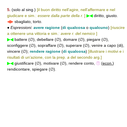
5.
(solo al sing.)
[il buon diritto nell'agire, nell'affermare e nel
giudicare e sim.:
essere dalla parte della r.
]
▶◀
diritto, giusto.
◀▶
sbagliato, torto.
●
Espressioni:
avere ragione
(
di qualcosa
o
qualcuno
)
[riuscire
a ottenere una vittoria e sim.:
avere r. del nemico
]
▶◀
battere (∅), debellare (∅), domare (∅), piegare (∅),
sconfiggere (∅), sopraffare (∅), superare (∅), venire a capo (di),
vincere (∅);
rendere ragione
(
di qualcosa
)
[illustrare i motivi e i
risultati di un'azione, con la prep.
a
del secondo arg.]
▶◀
giustificare (∅), motivare (∅), rendere conto,
Ⓣ
(
econ.
)
rendicontare, spiegare (∅).