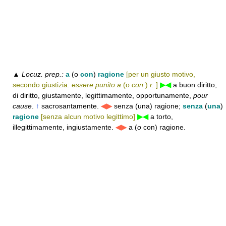
▲
Locuz. prep.:
a
(o
con
)
ragione
[per un giusto motivo,
secondo giustizia:
essere punito a
(o
con
)
r.
]
▶◀
a buon diritto,
di diritto, giustamente, legittimamente, opportunamente,
pour
cause
.
↑
sacrosantamente.
◀▶
senza (una) ragione;
senza
(
una
)
ragione
[senza alcun motivo legittimo]
▶◀
a torto,
illegittimamente, ingiustamente.
◀▶
a (
o
con) ragione.