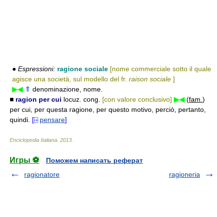
●
Espressioni:
ragione sociale
[nome commerciale sotto il quale
agisce una società, sul modello del fr.
raison sociale
]
▶◀
⇑
denominazione, nome.
■
ragion per cui
locuz. cong.
[con valore conclusivo]
▶◀
(
fam.
)
per cui, per questa ragione, per questo motivo, perciò, pertanto,
quindi.
[⍈
pensare
]
Enciclopedia Italiana
.
2013
.
Игры ⚽
Поможем написать реферат
ragionatore
ragioneria