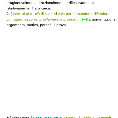
irragionevolmente, irrazionalmente, irriflessivamente,
istintivamente.
↑
alla cieca.
2.
[spec. al plur., ciò di cui ci si vale per persuadere, difendere,
confutare:
esporre, proclamare le proprie r.
]
▶◀
argomentazione,
argomento, motivo, perché.
‖
prova.
●
Espressioni:
farsi una ragione
[trovare, di fronte a un evento,