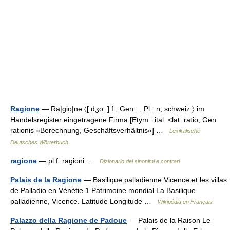
Ragione
— Ra|gio|ne 〈[ dʒo: ] f.; Gen.: , Pl.: n; schweiz.〉 im
Handelsregister eingetragene Firma [Etym.: ital. <lat. ratio, Gen.
rationis »Berechnung, Geschäftsverhältnis«] …
Lexikalische
Deutsches Wörterbuch
ragione
— pl.f. ragioni …
Dizionario dei sinonimi e contrari
Palais de la Ragione
— Basilique palladienne Vicence et les villas
de Palladio en Vénétie 1 Patrimoine mondial La Basilique
palladienne, Vicence. Latitude Longitude …
Wikipédia en Français
Palazzo della Ragione de Padoue
— Palais de la Raison Le