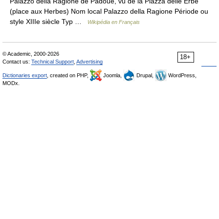
Palazzo della Ragione de Padoue, vu de la Piazza delle Erbe
(place aux Herbes) Nom local Palazzo della Ragione Période ou
style XIIIe siècle Typ …
Wikipédia en Français
© Academic, 2000-2026
18+
Contact us:
Technical Support
,
Advertising
Dictionaries export
, created on PHP,
Joomla,
Drupal,
WordPress,
MODx.