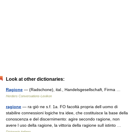
Look at other dictionaries:
Ragione
— (Radschone), ital., Handelsgesellschaft, Firma …
Herders Conversations-Lexikon
ragione
— ra·gió·ne s.f. 1a. FO facoltà propria dell uomo di
stabilire connessioni logiche tra idee, che costituisce la base della
conoscenza e del discernimento: agire secondo ragione, non
avere l uso della ragione, la vittoria della ragione sull istinto …
Dizionario italiano