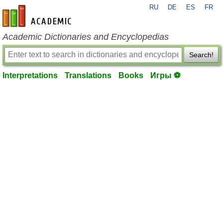
RU
DE
ES
FR
en-academic.com
Academic Dictionaries and Encyclopedias
Search!
Interpretations
Translations
Books
Игры ⚽