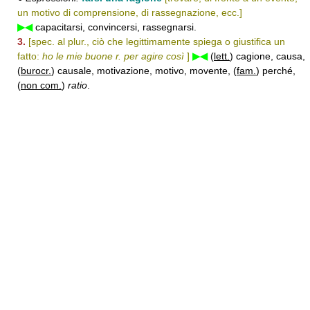
un motivo di comprensione, di rassegnazione, ecc.]
▶◀
capacitarsi, convincersi, rassegnarsi.
3.
[spec. al plur., ciò che legittimamente spiega o giustifica un
fatto:
ho le mie buone r. per agire così
]
▶◀
(
lett.
) cagione, causa,
(
burocr.
) causale, motivazione, motivo, movente, (
fam.
) perché,
(
non com.
)
ratio
.