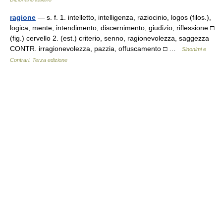
ragione
— s. f. 1. intelletto, intelligenza, raziocinio, logos (filos.),
logica, mente, intendimento, discernimento, giudizio, riflessione □
(fig.) cervello 2. (est.) criterio, senno, ragionevolezza, saggezza
CONTR. irragionevolezza, pazzia, offuscamento □ …
Sinonimi e
Contrari. Terza edizione