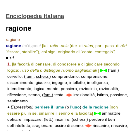
Enciclopedia Italiana
ragione
ragione
ragione
/ra'dʒone/
[lat.
ratio -onis
(der. di
ratus
, part. pass. di
rēri
"fissare, stabilire"), col sign. originario di "conto, conteggio"]
.
■ s.f.
1.
[la facoltà di pensare, di conoscere e di giudicare secondo
logica:
l'uso della r. distingue l'uomo daglianimali
]
▶◀
(
fam.
)
cervello, (
fam.
,
scherz.
) comprendonio, comprensione,
discernimento, giudizio, ingegno, intelletto, intelligenza,
intendimento, logica, mente, pensiero, raziocinio, razionalità,
riflessione, senno, (
fam.
) testa.
◀▶
irrazionalità, istinto, passione,
sentimento.
●
Espressioni:
perdere il lume
(o
l'uso
)
della ragione
[non
essere più in sé, smarrire il senno e la lucidità]
▶◀
ammattire,
delirare, impazzire, (
lett.
) insanire, (
scherz.
) perdere il ben
dell'intelletto, sragionare, uscire di senno.
◀▶
rinsanire, rinsavire,